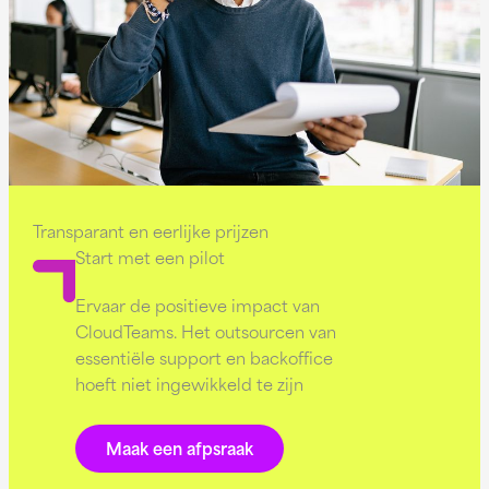
Transparant en eerlijke prijzen
Start met een pilot
Ervaar de positieve impact van
CloudTeams. Het outsourcen van
essentiële support en backoffice
hoeft niet ingewikkeld te zijn
Maak een afpsraak