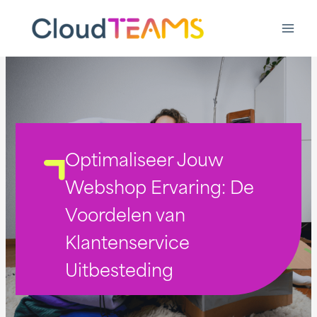
Ga
naar
de
inhoud
Optimaliseer Jouw
Webshop Ervaring: De
Voordelen van
Klantenservice
Uitbesteding