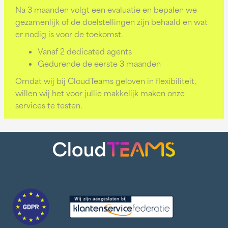
Na 3 maanden volgt een evaluatie en bepalen we
gezamenlijk of de doelstellingen zijn behaald en wat
er nodig is voor de toekomst.
Vanaf 2 dedicated agents
Gedurende de eerste 3 maanden
Omdat wij bij CloudTeams geloven in flexibiliteit,
willen wij het voor jullie makkelijk maken onze
services te testen.