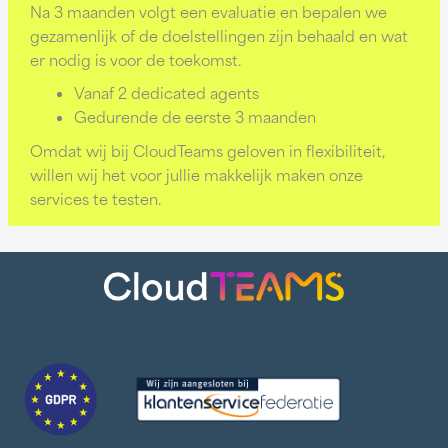
Na 3 maanden volgt een evaluatie en bepalen we
gezamenlijk of de doelstellingen zijn behaald en wat
er nodig is voor de toekomst.
Vanaf 2 dedicated agents
Gedurende de eerste 3 maanden
Omdat wij bij CloudTeams geloven in flexibiliteit,
willen wij het voor jullie makkelijk maken onze
services te testen.