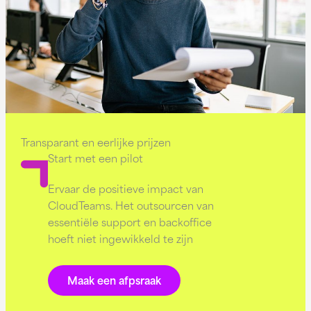
Transparant en eerlijke prijzen
Start met een pilot
Ervaar de positieve impact van
CloudTeams. Het outsourcen van
essentiële support en backoffice
hoeft niet ingewikkeld te zijn
Maak een afpsraak